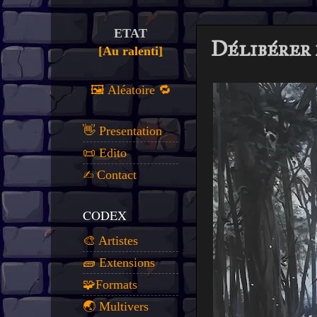
ETAT
Délibérer 
[Au ralenti]
🖼️ Aléatoire 🔁
👋 Presentation
📜 Edito
✍️ Contact
CODEX
🎨 Artistes
🧱 Extensions
🧩Formats
🌏 Multivers