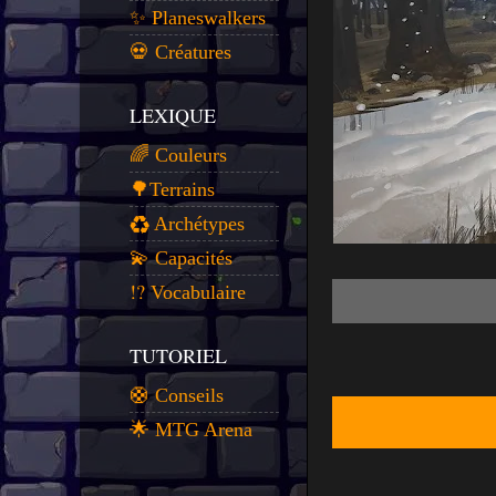
✨ Planeswalkers
💀 Créatures
LEXIQUE
🌈 Couleurs
🌳Terrains
♻️ Archétypes
💫 Capacités
⁉️ Vocabulaire
TUTORIEL
🛟 Conseils
🌟 MTG Arena