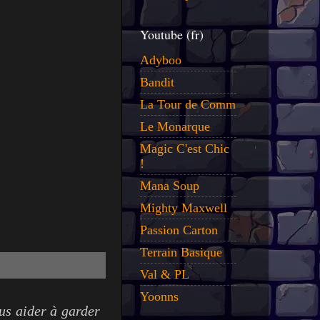
Youtube (fr)
Adyboo
Bandit
La Tour de Comm
Le Monarque
Magic C'est Chic
!
Mana Soup
Mighty Maxwell
Passion Carton
Terrain Basique
Val & PL
Yoonns
ous aider à garder