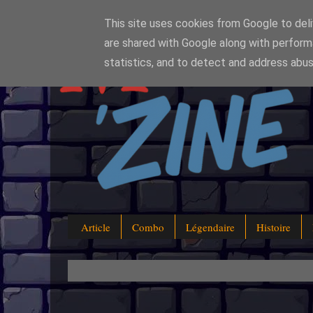
This site uses cookies from Google to deliv
are shared with Google along with perform
statistics, and to detect and address abus
Article
Combo
Légendaire
Histoire