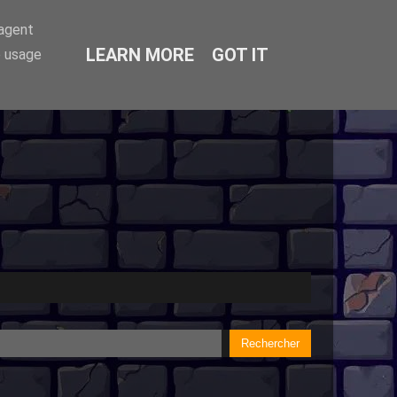
-agent
LEARN MORE
GOT IT
e usage