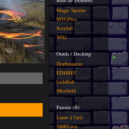
Base de Données
Magic Spoiler
MTGPics
Scryfall
Wiki
Outils / Decking
Draftmancer
EDHREC
Goldfish
Moxfield
Fansite (fr)
Lame à l'œil
SMFCorp