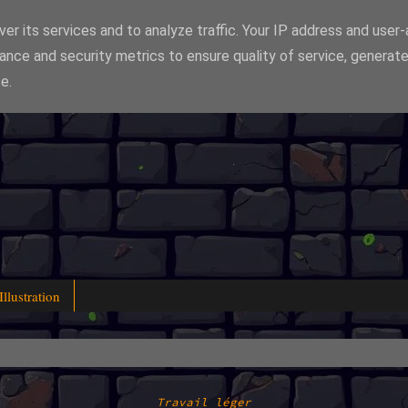
er its services and to analyze traffic. Your IP address and user
ance and security metrics to ensure quality of service, generat
e.
Illustration
Travail léger