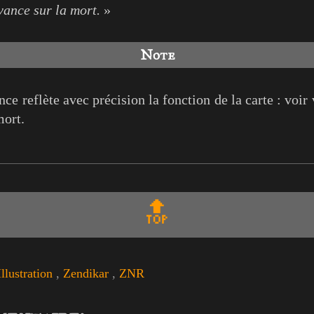
vance sur la mort.
»
Note
ce reflète avec précision la fonction de la carte : voir v
mort.
🔝
Illustration
,
Zendikar
,
ZNR