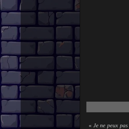
«
Je ne peux pas 