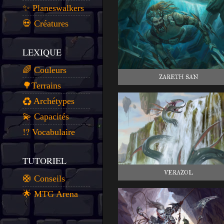
✨ Planeswalkers
💀 Créatures
LEXIQUE
🌈 Couleurs
ZARETH SAN
🌳Terrains
♻️ Archétypes
💫 Capacités
⁉️ Vocabulaire
TUTORIEL
VERAZOL
🛟 Conseils
🌟 MTG Arena