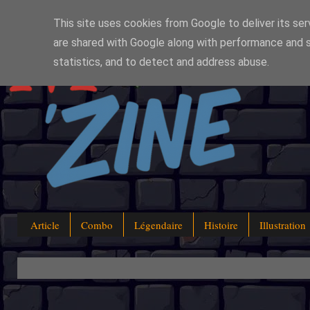
This site uses cookies from Google to deliver its ser
are shared with Google along with performance and s
statistics, and to detect and address abuse.
Article
Combo
Légendaire
Histoire
Illustration