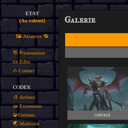
ETAT
Galerie
[Au ralenti]
🖼️ Aléatoire 🔁
👋 Presentation
📜 Edito
✍️ Contact
CODEX
🎨 Artistes
🧱 Extensions
🧩Formats
TABORAX
🌏 Multivers