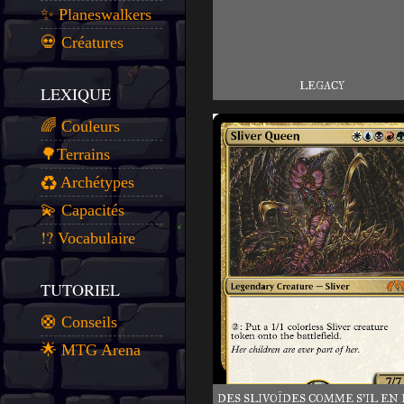
✨ Planeswalkers
💀 Créatures
LEGACY
LEXIQUE
🌈 Couleurs
🌳Terrains
♻️ Archétypes
💫 Capacités
⁉️ Vocabulaire
TUTORIEL
🛟 Conseils
🌟 MTG Arena