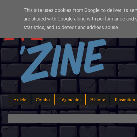
This site uses cookies from Google to deliver its ser
are shared with Google along with performance and s
statistics, and to detect and address abuse.
Article
Combo
Légendaire
Histoire
Illustration