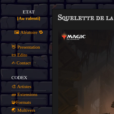
ETAT
Squelette de la
[Au ralenti]
🖼️ Aléatoire 🔁
👋 Presentation
📜 Edito
✍️ Contact
CODEX
🎨 Artistes
🧱 Extensions
🧩Formats
🌏 Multivers