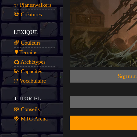
✨ Planeswalkers
💀 Créatures
LEXIQUE
🌈 Couleurs
🌳Terrains
♻️ Archétypes
💫 Capacités
Squele
⁉️ Vocabulaire
TUTORIEL
🛟 Conseils
🌟 MTG Arena