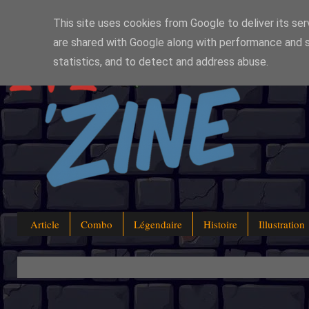
This site uses cookies from Google to deliver its ser
are shared with Google along with performance and s
statistics, and to detect and address abuse.
Article
Combo
Légendaire
Histoire
Illustration