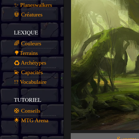
✨ Planeswalkers
💀 Créatures
LEXIQUE
🌈 Couleurs
🌳Terrains
♻️ Archétypes
💫 Capacités
⁉️ Vocabulaire
TUTORIEL
🛟 Conseils
🌟 MTG Arena