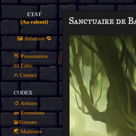
ETAT
Sanctuaire de B
[Au ralenti]
🖼️ Aléatoire 🔁
👋 Presentation
📜 Edito
✍️ Contact
CODEX
🎨 Artistes
🧱 Extensions
🧩Formats
🌏 Multivers