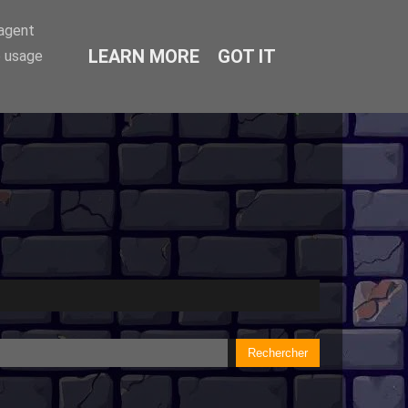
-agent
LEARN MORE
GOT IT
e usage