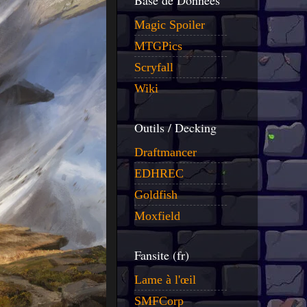
Base de Données
Magic Spoiler
MTGPics
Scryfall
Wiki
Outils / Decking
Draftmancer
EDHREC
Goldfish
Moxfield
Fansite (fr)
Lame à l'œil
SMFCorp