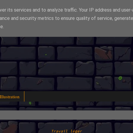
er its services and to analyze traffic. Your IP address and user
ance and security metrics to ensure quality of service, generat
e.
Illustration
Travail léger