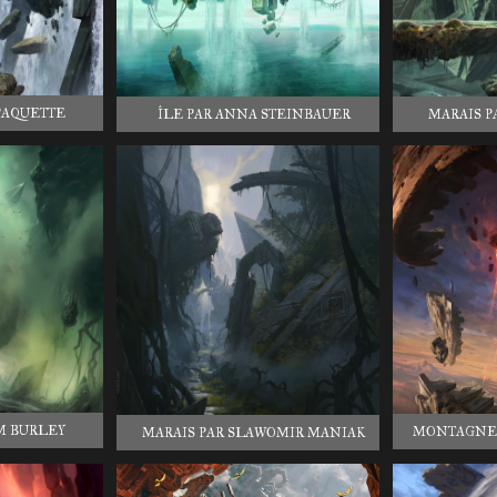
PAQUETTE
ÎLE PAR ANNA STEINBAUER
MARAIS P
M BURLEY
MONTAGNE 
MARAIS PAR SLAWOMIR MANIAK