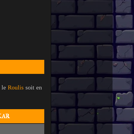
 le
Roulis
soit en
KAR