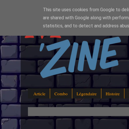
This site uses cookies from Google to deliv
are shared with Google along with perform
statistics, and to detect and address abus
Article
Combo
Légendaire
Histoire