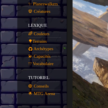
✨ Planeswalkers
💀 Créatures
LEXIQUE
🌈 Couleurs
🌳Terrains
♻️ Archétypes
💫 Capacités
⁉️ Vocabulaire
TUTORIEL
🛟 Conseils
🌟 MTG Arena