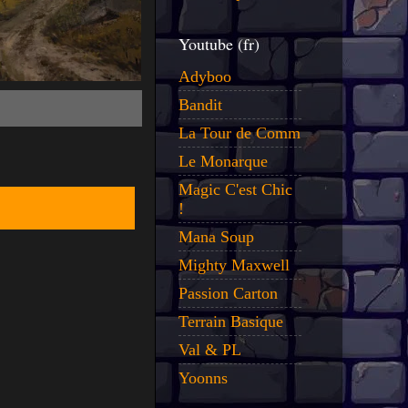
Youtube (fr)
Adyboo
Bandit
La Tour de Comm
Le Monarque
Magic C'est Chic
!
Mana Soup
Mighty Maxwell
Passion Carton
Terrain Basique
Val & PL
Yoonns