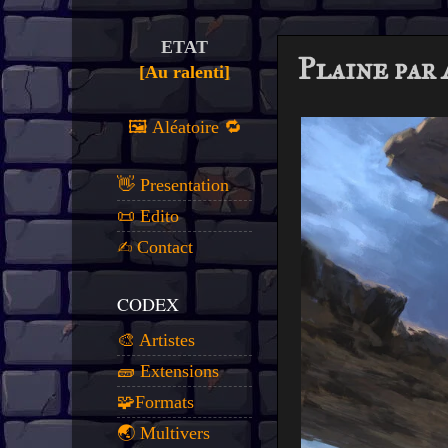
ETAT
Plaine par
[Au ralenti]
🖼️ Aléatoire 🔁
👋 Presentation
📜 Edito
✍️ Contact
CODEX
🎨 Artistes
🧱 Extensions
🧩Formats
🌏 Multivers